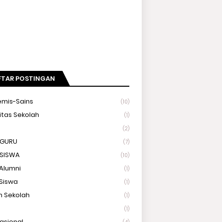
FTAR POSTINGAN
mis-Sains
(10)
itas Sekolah
(1)
(2)
 GURU
(7)
 SISWA
(10)
Alumni
(1)
Siswa
(1)
 Sekolah
(1)
(1)
Nasional