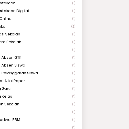
stakaan
(1)
stakaan Digital
(1)
Online
(1)
uka
(2)
asi Sekolah
(1)
am Sekolah
(1)
r
(1)
 Absen GTK
(1)
 Absen Siswa
(1)
 Pelanggaran Siswa
(1)
at Nilai Rapor
(1)
 Guru
(1)
 Kelas
(1)
ah Sekolah
(1)
(1)
Jadwal PBM
(1)
(1)