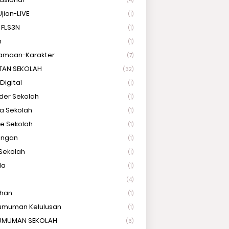
(4)
Ujian-LIVE
(1)
 FLS3N
(1)
n
(1)
amaan-Karakter
(7)
TAN SEKOLAH
(32)
Digital
(1)
der Sekolah
(1)
a Sekolah
(1)
e Sekolah
(1)
ungan
(1)
Sekolah
(1)
la
(1)
(4)
ihan
(1)
umuman Kelulusan
(1)
UMUMAN SEKOLAH
(6)