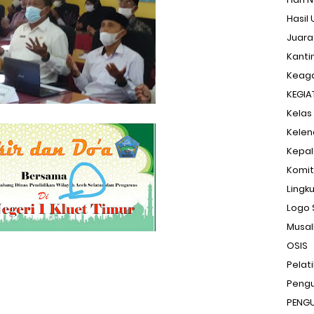
Hasil 
Juara
Kanti
Keag
KEGIA
Kelas 
Kelen
Kepal
Komit
Lingk
Logo 
Musal
OSIS
Pelat
Peng
PENG