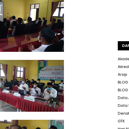
DA
Akade
Akred
Arsip
BLOG
BLOG
Data 
Data 
Denah
GTK
Hari 