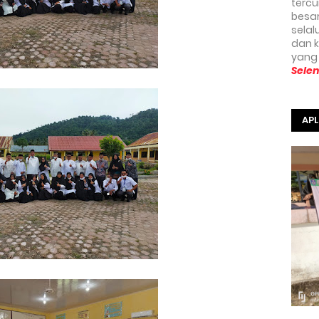
terc
besa
selal
dan 
yang
Sele
APL