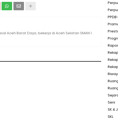
Perpu
Perpu
PPDB 
Pram
Prest
sal Aceh Barat Daya, bekerja di Aceh Selatan SMAN 1
Progr
Rapo
Rekap
Rekap
Rekap
Riway
Ruang
Ruang
Sejar
Seni
SK & 
SKL