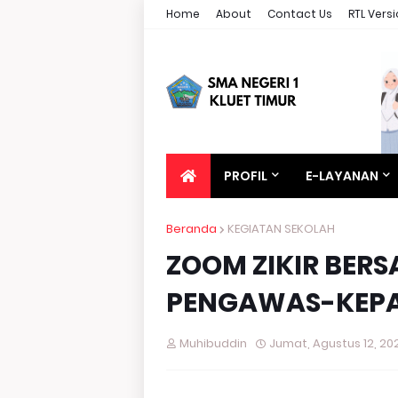
Home
About
Contact Us
RTL Vers
PROFIL
E-LAYANAN
Beranda
KEGIATAN SEKOLAH
ZOOM ZIKIR BER
PENGAWAS-KEPA
Muhibuddin
Jumat, Agustus 12, 20