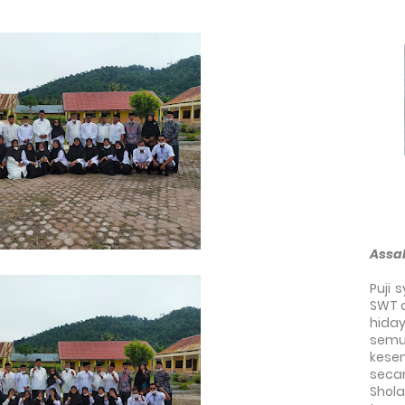
Assa
Puji 
SWT a
hida
semu
kese
seca
Shol